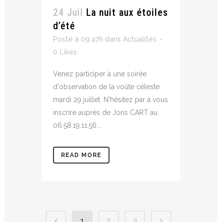
24 Juil
La nuit aux étoiles
d’été
Posté à 09:47h
dans
Actualités
0
Likes
Venez participer à une soirée
d'observation de la voûte céleste
mardi 29 juillet. N'hésitez par à vous
inscrire auprès de Joris CART au
06.58.19.11.56....
READ MORE
1
2
3