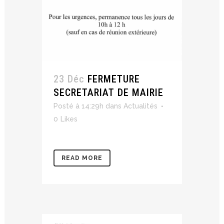
23 Déc
FERMETURE
SECRETARIAT DE MAIRIE
Posté à 14:29h
dans
Actualités
0
Likes
READ MORE