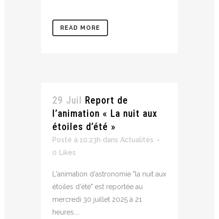
READ MORE
29 Juil
Report de
l’animation « La nuit aux
étoiles d’été »
Posté à 10:23h
dans
Actualités
0
Likes
L'animation d'astronomie "la nuit aux
étoiles d'été" est reportée au
mercredi 30 juillet 2025 à 21
heures....