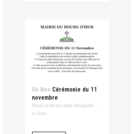
06 Nov
Cérémonie du 11
novembre
Posté à 08:31h
dans
Actualités
0
Likes